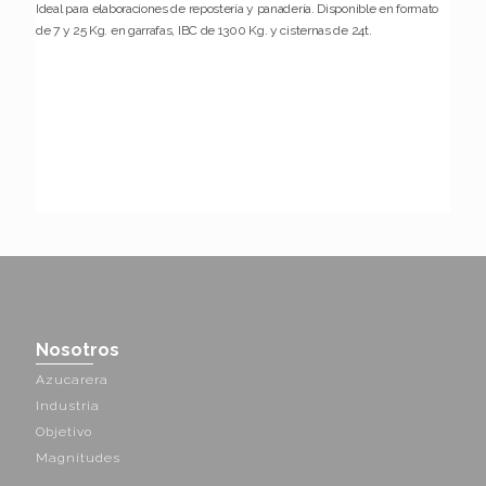
Ideal para elaboraciones de repostería y panadería. Disponible en formato
de 7 y 25 Kg. en garrafas, IBC de 1300 Kg. y cisternas de 24t.
Nosotros
Azucarera
Industria
Objetivo
Magnitudes