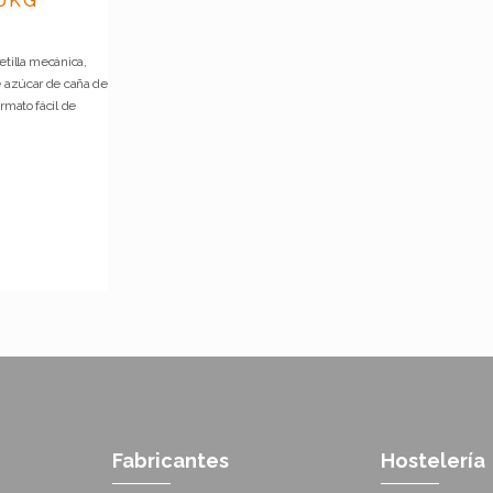
0KG
etilla mecánica,
e azúcar de caña de
rmato fácil de
Fabricantes
Hostelería