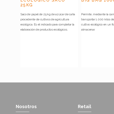
ECOLÓGICO SACO
BIG BAG 100
25KG
Saco de papel de 25 kg de azúcar de caña
Permite, mediante la carr
procedente de cultivos de agricultura
transportar 1.000 kilos d
ecológica. Es el indicado para completar la
cultivo ecológico en un fo
elaboración de productos ecológicos.
almacenar.
Nosotros
Retail