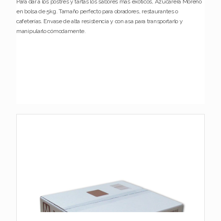
Para dar a los postres y tartas los sabores más exóticos, Azucarera Moreno
en bolsa de 5kg. Tamaño perfecto para obradores, restaurantes o
cafeterías. Envase de alta resistencia y con asa para transportarlo y
manipularlo cómodamente.